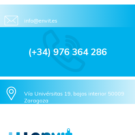
info@envit.es
(+34) 976 364 286
Vía Univérsitas 19, bajos interior 50009
Zaragoza