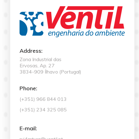
Address:
Zona Industrial das
Ervosas, Ap. 27
3834-909 Ílhavo (Portugal)
Phone:
(+351) 966 844 013
(+351) 234 325 085
E-mail:
rui.fartura@ventil.pt